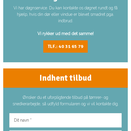
Vi har døgnservice. Du kan kontakte os døgnet rundt og få
hjælp, hvis din dør eller vindue er blevet smadret pga.
indbrud.​
Vi rykker ud med det samme!
TLF.: 40 31 65 79
Indhent tilbud​
​Ønsker du et uforpligtende tilbud på tømrer- og
snedkerarbejde, så udfyld formularen og vi vil kontakte dig.