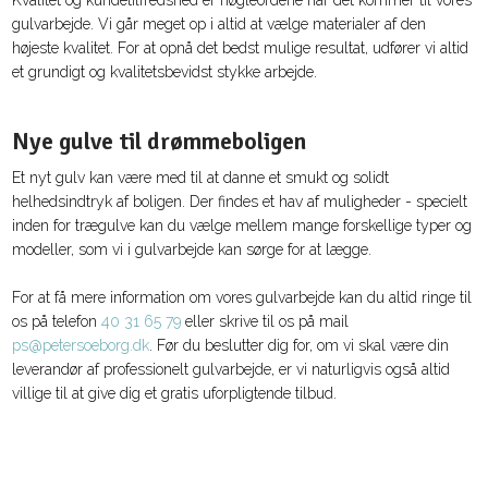
Kvalitet og kundetilfredshed er nøgleordene når det kommer til vores
gulvarbejde. Vi går meget op i altid at vælge materialer af den
højeste kvalitet. For at opnå det bedst mulige resultat, udfører vi altid
et grundigt og kvalitetsbevidst stykke arbejde.
​Nye gulve til drømmeboligen
Et nyt gulv kan være med til at danne et smukt og solidt
helhedsindtryk af boligen. Der findes et hav af muligheder - specielt
inden for trægulve kan du vælge mellem mange forskellige typer og
modeller, som vi i gulvarbejde kan sørge for at lægge.
​For at få mere information om vores gulvarbejde kan du altid ringe til
os på telefon
40 31 65 79
eller skrive til os på mail
ps@petersoeborg.dk
. Før du beslutter dig for, om vi skal være din
leverandør af professionelt gulvarbejde, er vi naturligvis også altid
villige til at give dig et gratis uforpligtende tilbud.