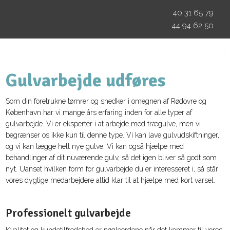
40 31 65 79
44 94 62 50
Gulvarbejde udføres
Som din foretrukne tømrer og snedker i omegnen af Rødovre og
København har vi mange års erfaring inden for alle typer af
gulvarbejde. Vi er eksperter i at arbejde med trægulve, men vi
begrænser os ikke kun til denne type. Vi kan lave gulvudskiftninger,
og vi kan lægge helt nye gulve. Vi kan også hjælpe med
behandlinger af dit nuværende gulv, så det igen bliver så godt som
nyt. Uanset hvilken form for gulvarbejde du er interesseret i, så står
vores dygtige medarbejdere altid klar til at hjælpe med kort varsel.
​Professionelt gulvarbejde