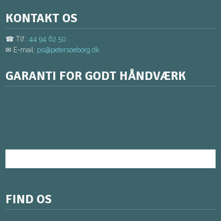
KONTAKT OS
☎ Tlf.:
44 94 62 50
✉ E-mail:
ps@petersoeborg.dk
GARANTI FOR GODT HÅNDVÆRK
FIND OS